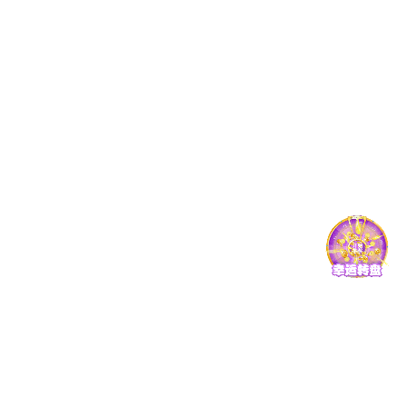
数据安全 全方位防护
在好博体育平台，数据防护不仅是底层机制，更是平台
运营的基本责任。我们从用户访问到操作全流程建立安
全通道，有效防范多类潜在风险。
多重加密策略，防止数据泄露
AI 风控引擎，监测账户异常行为
好博(中国)体育官方网站-HAOBOSPORTS支持跨设
备安全同步，增强访问防护