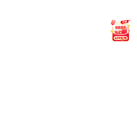
极速推送
从比分变动到红黄牌事件，好博(中国)体育官方
网站-HAOBOSPORTS都能第一时间知晓。
高清直播
提供清晰流畅的视频与图文直播，满足不同场景
观赛需求。